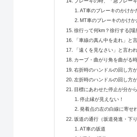
ブレーキの時、「急ブレー
AT車のブレーキのかけか
MT車のブレーキのかけか
徐行って何km？徐行する[場所
「車線の真ん中を走れ」と
「遠くを見なさい」と言わ
カーブ・曲がり角を曲がる
右折時のハンドルの回し方
左折時のハンドルの回し方
目標にあわせた停止が分か
停止縁が見えない！
発着点の左の白線に寄せ
坂道の通行（坂道発進・下
AT車の坂道