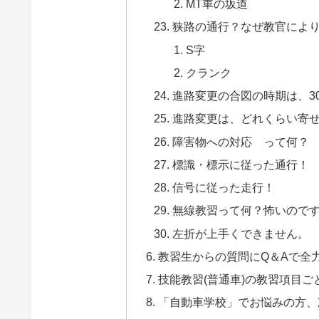
MT車の坂道
狭路の通行？なぜ教官によ
S字
クランク
進路変更の合図の時期は、3
進路変更は、どれくらい寄
障害物への対応 って何？
標識・標示に従った通行！
信号に従った走行！
無線教習って何？怖いので
左折が上手くできません。
教習生からの質問にQ＆Aで全
技能教習(普通車)の教習項目
「自動車学校」でお悩みの方、