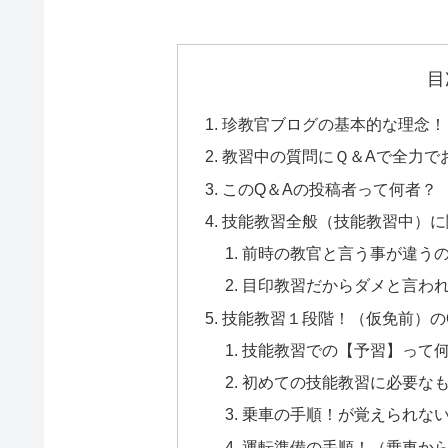
目
珍教官ブログの基本的な理念！
教習中の質問にＱ＆Aで全力で
このQ＆Aの投稿者って何者？
技能教習全般（技能教習中）に
前時の教官と言う事が違う
目印教習だからダメと言わ
技能教習１段階！（仮免前）の
技能教習での【予習】って
初めての技能教習に必要な
乗車の手順！が覚えられな
運転準備の手順！（乗車か