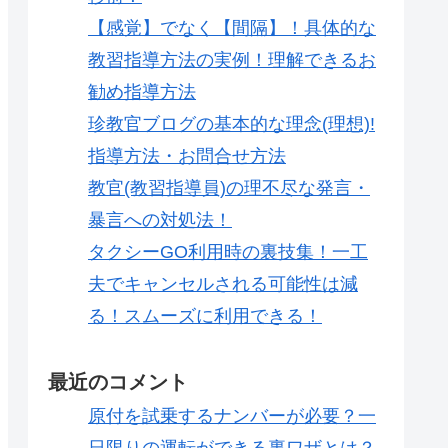
【感覚】でなく【間隔】！具体的な
教習指導方法の実例！理解できるお
勧め指導方法
珍教官ブログの基本的な理念(理想)!
指導方法・お問合せ方法
教官(教習指導員)の理不尽な発言・
暴言への対処法！
タクシーGO利用時の裏技集！一工
夫でキャンセルされる可能性は減
る！スムーズに利用できる！
最近のコメント
原付を試乗するナンバーが必要？一
日限りの運転ができる裏ワザとは？