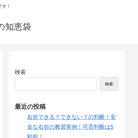
です！
の知恵袋
検索
検索
最近の投稿
右折できる？できない？の判断！安
全な右折の教習実例！可否判断は5
秒前！