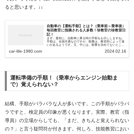
ると思います。↓↓
自動車の【運転手順】とは？（乗車前～乗車後）
毎回教官に指摘される人多数！珍教官の珍教習日
記！
まず、最初に、自動車に乗る時の手順をお示ししますね。
手順は、全国共通なのですが、順番は、教習所によって違
いがあるようです。又、中には、順番を決めてないところ
もあるようです。 私は、複数の教習所の勤務経験がありま
car-life-1980.com
2024.02.16
すが、A教習所で教習所側...
運転準備の手順！（乗車からエンジン始動ま
で）覚えられない？
結構、手順がバラバラな人が多いです。この手順がバラバ
ラですと、検定員の印象が悪くなります。実際、教官（指
導員）の立場からしても、「まだ、きちんと覚えられない
の？」と言う疑問符が付きます。何しろ、技能教習におい