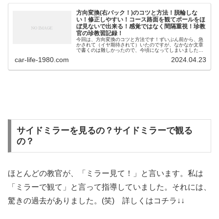
方向変換(右バック！)のコツと方法！脱輪しな
い！修正しやすい！コース路面を観てポールをほ
ぼ見ないで出来る！感覚ではなく間隔重視！珍教
官の珍教習記録！
今回は、方向変換のコツと方法です！ずいぶん前から、急
かされて（イヤ期待されて）いたのですが、なかなか文章
で書くのは難しかったので、今頃になってしまいました。
拙記事【クランクコース（狭路）通過のコツと方法】
car-life-1980.com
2024.04.23
も 、構想から2年経過してい...
サイドミラーを見るの？サイドミラーで観る
の？
ほとんどの教官が、「ミラー見て！」と言います。私は
「ミラーで観て」と言って指導していました。それには、
驚きの過去がありました。(笑) 詳しくはコチラ↓↓