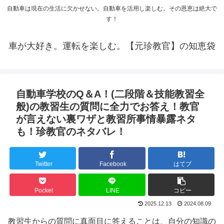
自動車は現在の生活に欠かせない。自動車を活用し楽しむ。その恩恵は絶大で
す！
車が大好き。運転を楽しむ。【元珍教官】の知恵袋
自動車学校のQ＆A！(二段階＆技能教習全
般)の教習生の質問に全力でお答え！教官
が言えない裏ワザと教習所事情暴露ネタ
も！珍教官のネタバレ！
Twitter
Facebook
はてブ
Pocket
LINE
コピー
2025.12.13
2024.08.09
教習生からの質問に真面目に答えることは、自分の知識の