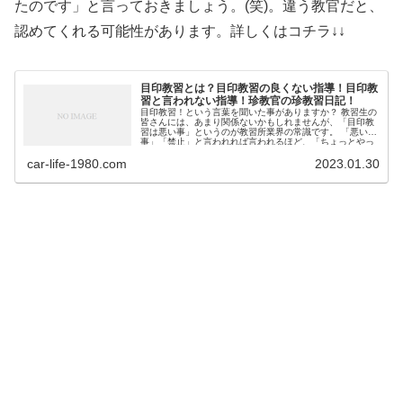
たのです」と言っておきましょう。(笑)。違う教官だと、
認めてくれる可能性があります。詳しくはコチラ↓↓
目印教習とは？目印教習の良くない指導！目印教
習と言われない指導！珍教官の珍教習日記！
目印教習！という言葉を聞いた事がありますか？ 教習生の
皆さんには、あまり関係ないかもしれませんが、「目印教
習は悪い事」というのが教習所業界の常識です。 「悪い
事」「禁止」と言われれば言われるほど、「ちょっとやっ
てみたいな！」と思...
car-life-1980.com
2023.01.30