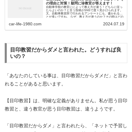
の理由と対策！疑問に珍教官が答えます！
自動車学校の教官にによって教え方が違う！どちらに従っ
たらよいのか？と言う投稿がSNSで度々見かけられます。
又、自動車教習所で行われるアンケートにも、書かれるこ
とが多いですね。 なぜ、教え方が違うのか？その時はどの
ように対応したらよいの...
car-life-1980.com
2024.07.19
目印教習だからダメと言われた。どうすれば良
いの？
「あなたのしている事は、目印教習だからダメだ」と言わ
れることがあると思います。
【目印教習】は、明確な定義がありません。私が思う目印
教習と、違う教官が思う目印教習は、違うようです。
「目印教習だからダメ」と言われたら、「ネットで予習し