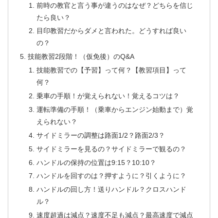
前時の教官と言う事が違うのはなぜ？どちらを信じ
たら良い？
目印教習だからダメと言われた。どうすれば良い
の？
技能教習2段階！（仮免後）のQ&A
技能教習での【予習】って何？【教習項目】って
何？
乗車の手順！が覚えられない！覚えるコツは？
運転準備の手順！（乗車からエンジン始動まで）覚
えられない？
サイドミラーの調整は路面1/2？路面2/3？
サイドミラーを見るの？サイドミラーで観るの？
ハンドルの保持の位置は9:15？10:10？
ハンドルを回すのは？押すように？引くように？
ハンドルの回し方！送りハンドル？クロスハンド
ル？
速度超過は減点？速度不足も減点？最高速度で減点