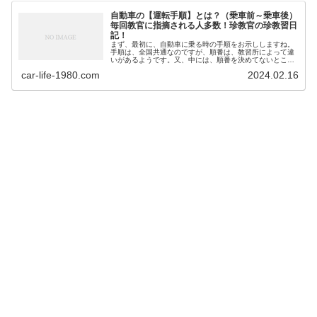
自動車の【運転手順】とは？（乗車前～乗車後）
毎回教官に指摘される人多数！珍教官の珍教習日
記！
まず、最初に、自動車に乗る時の手順をお示ししますね。
手順は、全国共通なのですが、順番は、教習所によって違
いがあるようです。又、中には、順番を決めてないところ
もあるようです。 私は、複数の教習所の勤務経験がありま
car-life-1980.com
2024.02.16
すが、A教習所で教習所側...