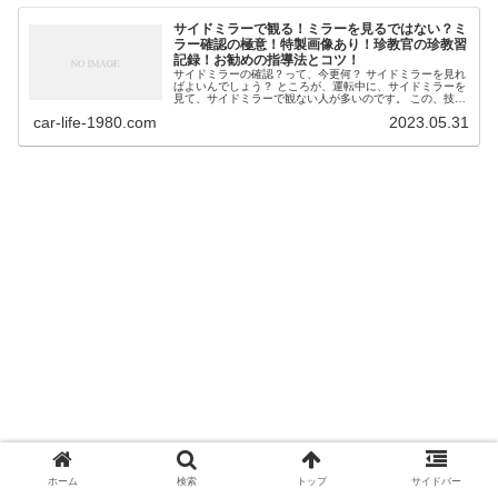
サイドミラーで観る！ミラーを見るではない？ミ
ラー確認の極意！特製画像あり！珍教官の珍教習
記録！お勧めの指導法とコツ！
サイドミラーの確認？って、今更何？ サイドミラーを見れ
ばよいんでしょう？ ところが、運転中に、サイドミラーを
見て、サイドミラーで観ない人が多いのです。 この、技能
教習シリーズでは、私の指導員の経験上で得た、知識をで
car-life-1980.com
2023.05.31
きるだけ...
ホーム
検索
トップ
サイドバー