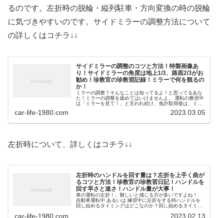
るのです。左折時の脱輪・縦列駐車・方向変換の時の脱輪
に気づきやすいのです。サイドミラーの調整方法について
の詳しくはコチラ↓↓
サイドミラーの調整のコツと方法！特製画像あ
り！サイドミラーの角度は地上1/3、路面2/3がお
勧め！珍教官の珍教習記録！ミラーで何を観るの
か！
ミラーの調整？そんなことは知ってるよ！と思ってるあな
た！ミラーの調整を舐めてはいけませんよ。 運転の教習中
は「ミラーを見て！」と言われ続け、免許取得後は、ミラ
ーを見てると思います。 「はい！わかっています！」と答
car-life-1980.com
2023.03.05
えた貴方！間違っ...
左折時について、詳しくはコチラ↓↓
左折時のハンドルを回す量は？左折を上手く曲が
るコツと方法！珍教官の珍教習日記！ハンドルを
回す早さと速さ！ハンドル量が大事！
車の運転の左折！。難しいと感じる方が多いですよね！
自動車運転中 あるいは 練習中に左折をする時ハンドルを
回し始めるタイミングはどこなのか？回し始めるタイミン
グはどこなのか？ハンドルをどの位回したら良いのか？と
car-life-1980.com
2023.02.13
いう質をよく受けます。 ...