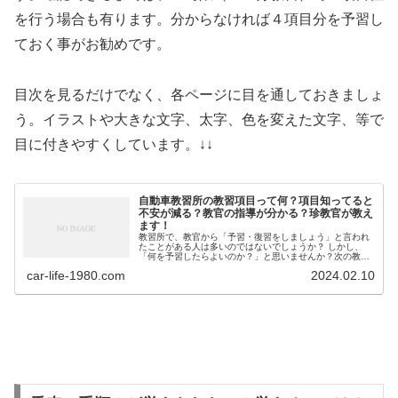
を行う場合も有ります。分からなければ４項目分を予習し
ておく事がお勧めです。
目次を見るだけでなく、各ページに目を通しておきましょ
う。イラストや大きな文字、太字、色を変えた文字、等で
目に付きやすくしています。↓↓
自動車教習所の教習項目って何？項目知ってると
不安が減る？教官の指導が分かる？珍教官が教え
ます！
教習所で、教官から「予習・復習をしましょう」と言われ
たことがある人は多いのではないでしょうか？ しかし、
「何を予習したらよいのか？」と思いませんか？次の教習
の内容を教えてくれる人はほとんどいませんね。 しかも、
car-life-1980.com
2024.02.10
教えてくれる教官で...