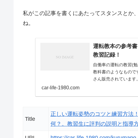
私がこの記事を書くにあたってスタンスとか
ね。
運転教本の参考書
教習記録！
自働車の運転の教習(
教科書のようなもので
さん販売されています。 参考書には、教科書にない情報がたくさんありま
売るために、...
car-life-1980.com
正しい運転姿勢のコツと練習方法
Title
何？。教習生に評判の説明と指導
URL
https://car-life-1980.com/kurumano