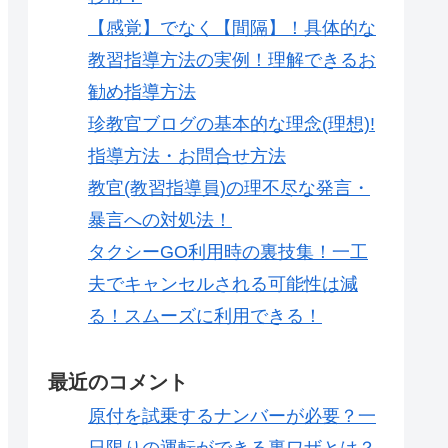
【感覚】でなく【間隔】！具体的な
教習指導方法の実例！理解できるお
勧め指導方法
珍教官ブログの基本的な理念(理想)!
指導方法・お問合せ方法
教官(教習指導員)の理不尽な発言・
暴言への対処法！
タクシーGO利用時の裏技集！一工
夫でキャンセルされる可能性は減
る！スムーズに利用できる！
最近のコメント
原付を試乗するナンバーが必要？一
日限りの運転ができる裏ワザとは？