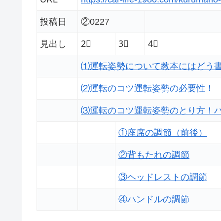
投稿日
②0227
見出し
2⃣
3⃣
4⃣
⑴運転姿勢について教本にはどう
⑵運転のコツ運転姿勢の必要性！
⑶運転のコツ運転姿勢のとり方！
①座席の調節（前後）
②背もたれの調節
③ヘッドレストの調節
④ハンドルの調節