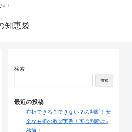
です！
の知恵袋
検索
検索
最近の投稿
右折できる？できない？の判断！安
全な右折の教習実例！可否判断は5
秒前！