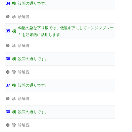
34
模
設問の通りです。
🟢
珍
珍解説
勾配の急な下り坂では、低速ギアにしてエンジンブレー
35
模
キを効果的に活用します。
🟢
珍
珍解説
36
模
設問の通りです。
🟢
珍
珍解説
37
模
設問の通りです。
🟢
珍
珍解説
38
模
設問の通りです。
🟢
珍
珍解説