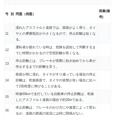
画像(備
号
別
問題（例題）
考)
濡れたアスファルト道路では、路面がよく滑り、タイ
11
ヤとの摩擦抵抗が小さくなるので、停止距離は短くな
る。
運転者が疲れている時は、危険を認知して判断するま
12
でに時間がかかるので空想距離が長くなる。
停止距離とは、ブレーキが実際に効き始めてから車が
13
停止するまでの距離を言う。
路面が雨に濡れ、タイヤがすり減っている場合の停止
14
距離は、乾燥路面で、タイヤの状態が良い場合に比べ
て2倍程度に伸びることがある。
時速60kmで走行している自動車の停止距離は、乾燥
15
したアスファルト道路の場合で約20mである。
停止距離は、ブレーキのかけ方にや速度によって変わ
16
るが、道路の路面の状況には特に関係がない。