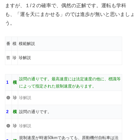
ますが、１/２の確率で、偶然の正解です。運転も学科
も、「運を天にまかせる」のでは進歩が無いと思いましょ
う。
番
模
模範解説
答
珍
珍解説
設問の通りです。最高速度には法定速度の他に、標識等
1
模
によって指定された規制速度があります。
🟢
珍
珍解説
2
模
設問の通りです。
🟢
珍
珍解説
規制速度が時速50kmであっても、原動機付自転車は法