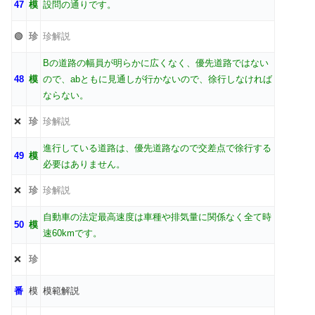
47
模
設問の通りです。
🟢
珍
珍解説
Bの道路の幅員が明らかに広くなく、優先道路ではない
48
模
ので、abともに見通しが行かないので、徐行しなければ
ならない。
❌
珍
珍解説
進行している道路は、優先道路なので交差点で徐行する
49
模
必要はありません。
❌
珍
珍解説
自動車の法定最高速度は車種や排気量に関係なく全て時
50
模
速60kmです。
❌
珍
番
模
模範解説