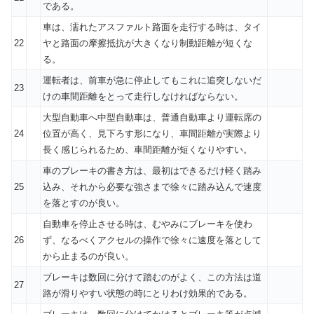
である。
車は、濡れたアスファルト路面を走行する時は、タイ
22
ヤと路面の摩擦抵抗が大きくなり制動距離が短くな
る。
運転者は、前車が急に停止してもこれに追突しないだ
23
けの車間距離をとって走行しなければならない。
大型自動車へ中型自動車は、普通自動車より運転席の
24
位置が高く、見下ろす形になり、車間距離が実際より
長く感じられるため、車間距離が短くなりやすい。
車のブレーキの書き方は、最初はできるだけ軽く踏み
25
込み、それから必要な強さまで徐々に踏み込んで速度
を落とすのが良い。
自動車を停止させる時は、むやみにブレーキを使わ
26
ず、なるべくアクセルの操作で徐々に速度を落として
から止まるのが良い。
ブレーキは数回に分けて踏むのがよく、この方法は道
27
路が滑りやすい状態の時にとりわけ効果的である。