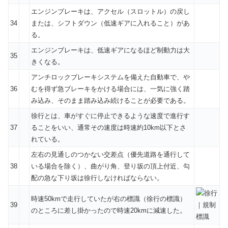
エンジンブレーキは、アクセル（スロットル）の戻し
34
または、シフトダウン（低速ギアに入れること）があ
る。
エンジンブレーキは、低速ギアになるほど制動力は大
35
きくなる。
アンチロックブレーキシステムを備えた自動車で、や
36
むを得ず急ブレーキをかける場合には、一気に強く踏
み込み、そのまま踏み込み続けることが必要である。
徐行とは、車がすぐに停止できるような速度で進行す
37
ることをいい、通常その速度は時速約10km以下とさ
れている。
左右の見通しのつかない交差点（優先道路を通行して
38
いる場合を除く）、曲がり角、登り坂の頂上付近、勾
配の急な下り坂は徐行しなければならない。
時速50kmで走行していたが右の標識（徐行の標識）
39
のところに差し掛かったので時速20kmに減速した。