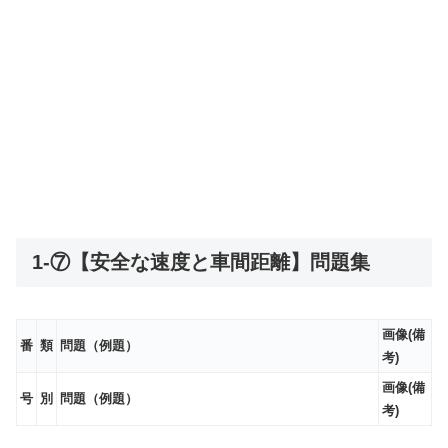
1-⑦【安全な速度と車間距離】問題集
画像(備
番
類
問題（例題）
考)
画像(備
号
別
問題（例題）
考)