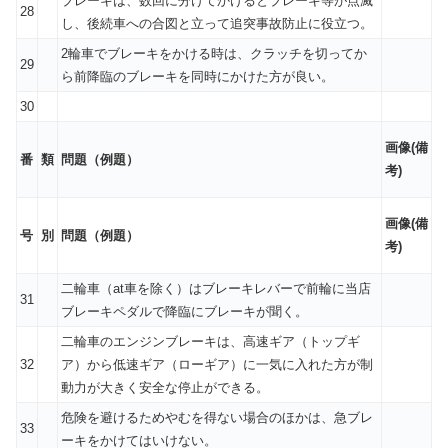
ブレーキは、数回に分けてかけるとブレーキ等が点滅
28
し、後続車への合図と立って追突事故防止に役立つ。
2輪車でブレーキをかける時は、クラッチを切ってか
29
ら前降臨のブレーキを同時にかけた方が良い。
30
画像(備
番
類
問題（例題）
考)
画像(備
号
別
問題（例題）
考)
二輪車（at車を除く）はブレーキレバーで前輪に当店
31
ブレーキペダルで降臨にブレーキが聞く。
二輪車のエンジンブレーキは、高速ギア（トップギ
32
ア）から低速ギア（ローギア）に一気に入れた方が制
動力が大きく安全な停止ができる。
危険を避けるためやむを得ない場合のほかは、急ブレ
33
ーキをかけてはいけない。