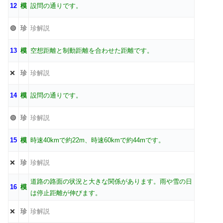
12
模
設問の通りです。
🟢
珍
珍解説
13
模
空想距離と制動距離を合わせた距離です。
❌
珍
珍解説
14
模
設問の通りです。
🟢
珍
珍解説
15
模
時速40kmで約22m、時速60kmで約44mです。
❌
珍
珍解説
道路の路面の状況と大きな関係があります。雨や雪の日
16
模
は停止距離が伸びます。
❌
珍
珍解説