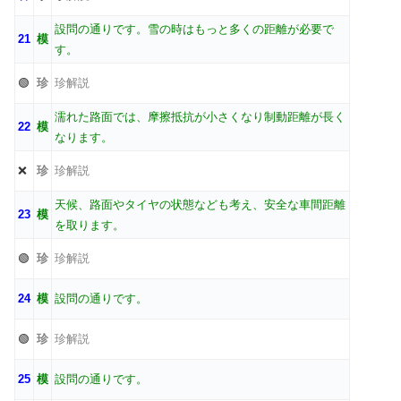
設問の通りです。雪の時はもっと多くの距離が必要で
21
模
す。
🟢
珍
珍解説
濡れた路面では、摩擦抵抗が小さくなり制動距離が長く
22
模
なります。
❌
珍
珍解説
天候、路面やタイヤの状態なども考え、安全な車間距離
23
模
を取ります。
🟢
珍
珍解説
24
模
設問の通りです。
🟢
珍
珍解説
25
模
設問の通りです。