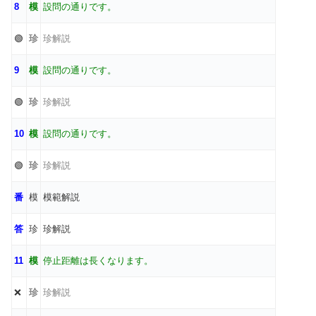
8
模
設問の通りです。
🟢
珍
珍解説
9
模
設問の通りです。
🟢
珍
珍解説
10
模
設問の通りです。
🟢
珍
珍解説
番
模
模範解説
答
珍
珍解説
11
模
停止距離は長くなります。
❌
珍
珍解説