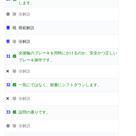
します。
🟢
珍
珍解説
番
模
模範解説
答
珍
珍解説
全後輪のブレーキを同時にかけるのか、安全かつ正しい
31
模
ブレーキ操作です。
❌
珍
珍解説
32
模
一気にではなく、順番にシフトダウンします。
❌
珍
珍解説
33
模
設問の通りです。
🟢
珍
珍解説