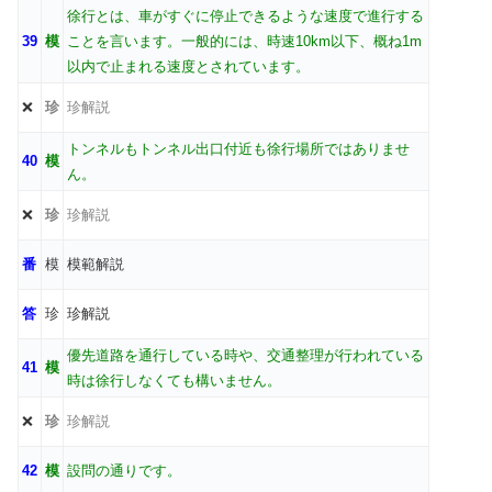
徐行とは、車がすぐに停止できるような速度で進行する
39
模
ことを言います。一般的には、時速10km以下、概ね1m
以内で止まれる速度とされています。
❌
珍
珍解説
トンネルもトンネル出口付近も徐行場所ではありませ
40
模
ん。
❌
珍
珍解説
番
模
模範解説
答
珍
珍解説
優先道路を通行している時や、交通整理が行われている
41
模
時は徐行しなくても構いません。
❌
珍
珍解説
42
模
設問の通りです。