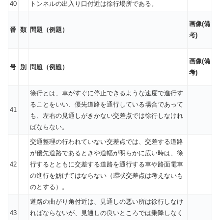
40
トンネルの出入り口付近は徐行場所である。
画像(備
番
類
問題（例題）
考)
画像(備
号
別
問題（例題）
考)
徐行とは、車がすぐに停止できるような速度で進行す
ることをいい、優先道路を通行している場合であって
41
も、左右の見通しがきかない交差点では徐行しなけれ
ばならない。
交通整理の行われていない交差点では、交差する道路
が優先道路であるときや道幅が明らかに広い時は、徐
42
行するとともに交差する道路を通行する車や路面電車
の進行を妨げてはならない（環状交差点は考えないも
のとする）。
道路の曲がり角付近は、見通しの悪い所は徐行しなけ
43
ればならないが、見通しの良いところでは乗降しなく