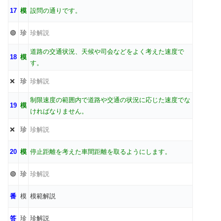
17
模
設問の通りです。
🟢
珍
珍解説
道路の交通状況、天候や司会などをよく考えた速度で
18
模
す。
❌
珍
珍解説
制限速度の範囲内で道路や交通の状況に応じた速度でな
19
模
ければなりません。
❌
珍
珍解説
20
模
停止距離を考えた車間距離を取るようにします。
🟢
珍
珍解説
番
模
模範解説
答
珍
珍解説