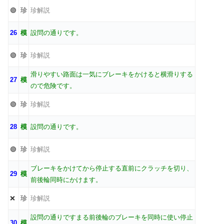
🟢
珍
珍解説
26
模
設問の通りです。
🟢
珍
珍解説
滑りやすい路面は一気にブレーキをかけると横滑りする
27
模
ので危険です。
🟢
珍
珍解説
28
模
設問の通りです。
🟢
珍
珍解説
ブレーキをかけてから停止する直前にクラッチを切り、
29
模
前後輪同時にかけます。
❌
珍
珍解説
設問の通りですまる前後輪のブレーキを同時に使い停止
30
模