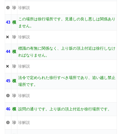
🟢
珍
珍解説
この場所は徐行場所です。見通しの良し悪しは関係あり
43
模
ません。
❌
珍
珍解説
標識の有無に関係なく、上り坂の頂上付近は徐行しなけ
44
模
ればなりません。
❌
珍
珍解説
法令で定められた徐行すべき場所であり、追い越し禁止
45
模
場所です。
🟢
珍
珍解説
46
模
設問の通りです。上り坂の頂上付近か徐行場所です。
🟢
珍
珍解説