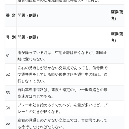
通貨物自動車の法定最高速度は時速50kmである。
画像(備
番
類
問題（例題）
考)
画像(備
号
別
問題（例題）
考)
雨が降っている時は、空想距離は長くなるが、制動距
51
離は変わらない。
左右の見通しが効かない交差点であっても、信号機で
52
交通整理をしている時や優先道路を通行中の時は、徐
行しなくて良い。
自動車専用道路は、速度の指定のない一般道路との最
53
高速度は同じである。
ブレーキ効き始めるまでのペダルを量が多いほど、ブ
54
レーキの効きが良くなる。
左右の見通しのきかない交差点では、青信号であって
55
も徐行しなければならない。