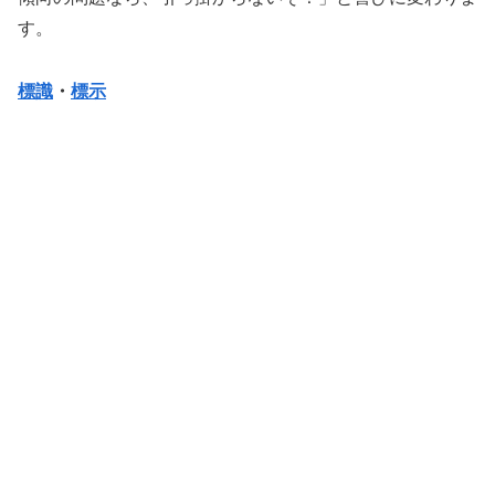
す。
標識
・
標示