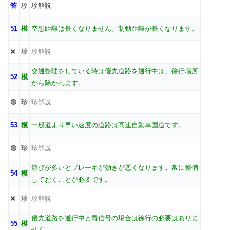
答
珍
珍解説
51
模
空想距離は長くなりません。制動距離が長くなります。
❌
珍
珍解説
交通整理をしている時は優先道路を通行中は、徐行場所
52
模
から除かれます。
🟢
珍
珍解説
53
模
一般道より早い速度の道路は高速自動車国道です。
🟢
珍
珍解説
遊びが多いとブレーキが効きが悪くなります。常に整備
54
模
しておくことが必要です。
❌
珍
珍解説
優先道路を通行中と青信号の場合は徐行の必要はありま
55
模
せん。