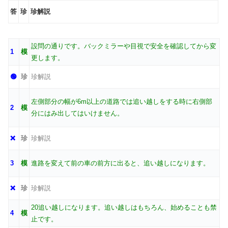
答
珍
珍解説
設問の通りです。バックミラーや目視で安全を確認してから変
1
模
更します。
🟢
珍
珍解説
左側部分の幅が6m以上の道路では追い越しをする時に右側部
2
模
分にはみ出してはいけません。
❌
珍
珍解説
3
模
進路を変えて前の車の前方に出ると、追い越しになります。
❌
珍
珍解説
20追い越しになります。追い越しはもちろん、始めることも禁
4
模
止です。