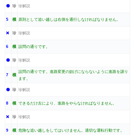
🟢
珍
珍解説
5
模
原則として追い越しは右側を通行しなければなりません。
❌
珍
珍解説
6
模
設問の通りです。
🟢
珍
珍解説
設問の通りです。進路変更の妨げにならないように進路を譲り
7
模
ます。
🟢
珍
珍解説
8
模
できるだけ左により、進路をやらなければなりません。
❌
珍
珍解説
9
模
危険な追い越しをしてはいけません。適切な運転行動です。