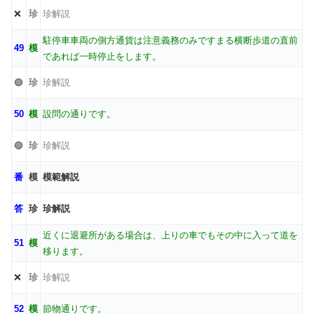
❌
珍
珍解説
駐停車車両の側方通貨は注意義務のみですまる横断歩道の直前
49
模
であれば一時停止をします。
🟢
珍
珍解説
50
模
設問の通りです。
🟢
珍
珍解説
番
模
模範解説
答
珍
珍解説
近くに退避所がある場合は、上りの車でもその中に入って道を
51
模
移ります。
❌
珍
珍解説
52
模
節物通りです。