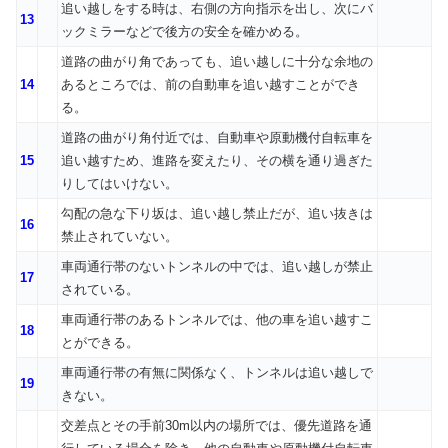
追い越しをする時は、右側の方向指示を出し、次にバ
13
ックミラーなどで後方の安全を確かめる。
道路の曲がり角であっても、追い越しに十分な余地の
14
あるところでは、前の自動車を追い越すことができ
る。
道路の曲がり角付近では、自動車や原動機付自転車を
15
追い越すため、進路を変えたり、その横を通り過ぎた
りしてはいけない。
勾配の急な下り坂は、追い越し禁止だが、追い抜きは
16
禁止されていない。
車両通行帯のないトンネルの中では、追い越しが禁止
17
されている。
車両通行帯のあるトンネルでは、他の車を追い越すこ
18
とができる。
車両通行帯の有無に関係なく、トンネルは追い越しで
19
きない。
交差点とその手前30m以内の場所では、優先道路を通