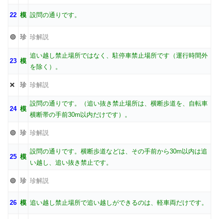
22
模
設問の通りです。
🟢
珍
珍解説
追い越し禁止場所ではなく、駐停車禁止場所です（運行時間外
23
模
を除く）。
❌
珍
珍解説
設問の通りです。（追い抜き禁止場所は、横断歩道を、自転車
24
模
横断帯の手前30m以内だけです）。
🟢
珍
珍解説
設問の通りです。横断歩道などは、その手前から30m以内は追
25
模
い越し、追い抜き禁止です。
🟢
珍
珍解説
26
模
追い越し禁止場所で追い越しができるのは、軽車両だけです。