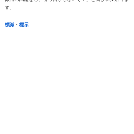
す。
標識
・
標示