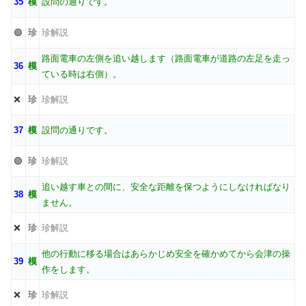
35
模
設問の通りです。
🟢
珍
珍解説
路面電車の左側を追い越します（路面電車が道路の左足を走っ
36
模
ている時は右側）。
❌
珍
珍解説
37
模
設問の通りです。
🟢
珍
珍解説
追い越す車との間に、安全な距離を保つようにしなければなり
38
模
ません。
❌
珍
珍解説
他の行動に移る場合はあらかじめ安全を確かめてから会津の操
39
模
作をします。
❌
珍
珍解説