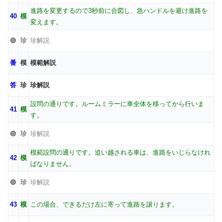
進路を変更するので3秒前に合図し、急ハンドルを避け進路を
40
模
変えます。
🟢
珍
珍解説
番
模
模範解説
答
珍
珍解説
設問の通りです。ルームミラーに車全体を移ってから行いま
41
模
す。
🟢
珍
珍解説
模範設問の通りです。追い越される車は、進路をいじらなけれ
42
模
ばなりません。
🟢
珍
珍解説
43
模
この場合、できるだけ左に寄って進路を譲ります。