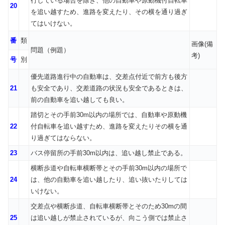
行している場合を除き、他の自動車や原動機付自転車
20
を追い越すため、進路を変えたり、その横を通り過ぎ
てはいけない。
番
類
画像(備
問題（例題）
考)
号
別
優先道路進行中の自動車は、交差点付近で前方も後方
21
も安全であり、交差道路の状況も安全であるときは、
前の自動車を追い越しても良い。
踏切とその手前30m以内の場所では、自動車や原動機
22
付自転車を追い越すため、進路を変えたりその横を通
り過ぎてはならない。
23
バス停留所の手前30m以内は、追い越し禁止である。
横断歩道や自転車横断帯とその手前30m以内の場所で
24
は、他の自動車を追い越したり、追い抜いたりしては
いけない。
交差点や横断歩道、自転車横断帯とそのため30mの間
25
は追い越しが禁止されているが、向こう側では禁止さ