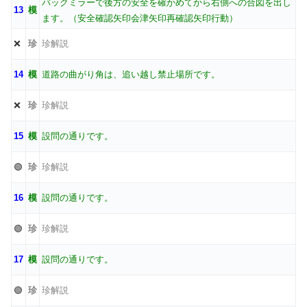
バックミラーで後方の安全を確かめてから右側への合図を出し
13
模
ます。（安全確認矢印会津矢印再確認矢印行動）
❌
珍
珍解説
14
模
道路の曲がり角は、追い越し禁止場所です。
❌
珍
珍解説
15
模
設問の通りです。
🟢
珍
珍解説
16
模
設問の通りです。
🟢
珍
珍解説
17
模
設問の通りです。
🟢
珍
珍解説