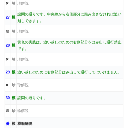
❌
珍
珍解説
設問の通りです。中央線から右側部分に踏み出さなければ追い
27
模
越しできます。
🟢
珍
珍解説
黄色の実践は、追い越しのための右側部分をはみ出し通行禁止
28
模
です。
❌
珍
珍解説
29
模
追い越しのために右側部分はみ出して通行してはいけません。
❌
珍
珍解説
30
模
設問の通りです。
🟢
珍
珍解説
番
模
模範解説