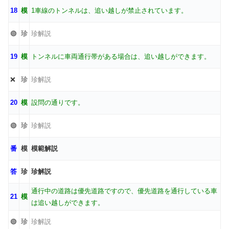
18
模
1車線のトンネルは、追い越しが禁止されています。
🟢
珍
珍解説
19
模
トンネルに車両通行帯がある場合は、追い越しができます。
❌
珍
珍解説
20
模
設問の通りです。
🟢
珍
珍解説
番
模
模範解説
答
珍
珍解説
通行中の道路は優先道路ですので、優先道路を通行している車
21
模
は追い越しができます。
🟢
珍
珍解説