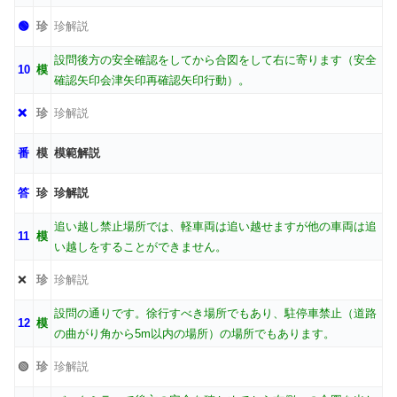
🟢
珍
珍解説
設問後方の安全確認をしてから合図をして右に寄ります（安全
10
模
確認矢印会津矢印再確認矢印行動）。
❌
珍
珍解説
番
模
模範解説
答
珍
珍解説
追い越し禁止場所では、軽車両は追い越せますが他の車両は追
11
模
い越しをすることができません。
❌
珍
珍解説
設問の通りです。徐行すべき場所でもあり、駐停車禁止（道路
12
模
の曲がり角から5m以内の場所）の場所でもあります。
🟢
珍
珍解説