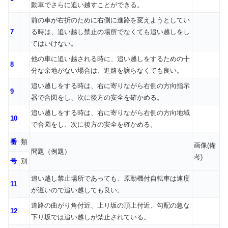
動車でさらに追い越すことができる。
前の車が右折のために右側に進路を変えようとしてい
7
る時は、追い越し禁止の場所でなくても追い越しをし
てはいけない。
他の車に追い越される時に、追い越しをするための十
8
分な余地がない場合は、進路を譲らなくても良い。
追い越しをする時は、右に寄りながら右側の方向指示
9
器で合図をし、次に後方の安全を確かめる。
追い越しをする時は、右に寄りながら右側の方向地域
10
で合図をし、次に後方の安全を確かめる。
番
類
画像(備
問題（例題）
考)
号
別
追い越し禁止場所であっても、原動機付自転車は速度
11
が遅いので追い越しても良い。
道路の曲がり角付近、上り坂の頂上付近、勾配の急な
12
下り坂では追い越しが禁止されている。