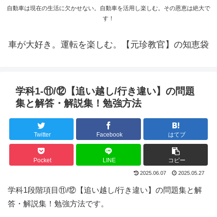
自動車は現在の生活に欠かせない。自動車を活用し楽しむ。その恩恵は絶大で
す！
車が大好き。運転を楽しむ。【元珍教官】の知恵袋
学科1-⑪/⑫【追い越し/行き違い】の問題
集と解答・解説集！勉強方法
Twitter
Facebook
はてブ
Pocket
LINE
コピー
2025.06.07
2025.05.27
学科1段階項目⑪/⑫【追い越し/行き違い】の問題集と解
答・解説集！勉強方法です。