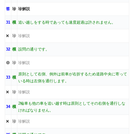
答
珍
珍解説
31
模
追い越しをする時であっても速度超過は許されません。
❌
珍
珍解説
32
模
設問の通りです。
🟢
珍
珍解説
原則として右側、例外は前車が右折するため道路中央に寄って
33
模
いる時は左側を通行します。
❌
珍
珍解説
2輪車も他の車を追い越す時は原則としてその右側を通行しな
34
模
ければなりません。
❌
珍
珍解説