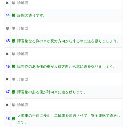
❌
珍
珍解説
44
模
設問の通りです。
🟢
珍
珍解説
45
模
障害物なる側の車が反対方向から来る車に道を譲りましょう。
❌
珍
珍解説
46
模
障害物のある側の車が反対方向から車に道を譲りましょう。
❌
珍
珍解説
47
模
障害物のある側が対向車に道を移ります。
❌
珍
珍解説
大型車の手前に停止、二輪車を通過させて、安全運転で通過し
48
模
ます。