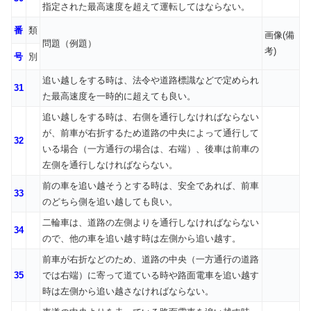
指定された最高速度を超えて運転してはならない。
番
類
画像(備
問題（例題）
考)
号
別
追い越しをする時は、法令や道路標識などで定められ
31
た最高速度を一時的に超えても良い。
追い越しをする時は、右側を通行しなければならない
が、前車が右折するため道路の中央によって通行して
32
いる場合（一方通行の場合は、右端）、後車は前車の
左側を通行しなければならない。
前の車を追い越そうとする時は、安全であれば、前車
33
のどちら側を追い越しても良い。
二輪車は、道路の左側よりを通行しなければならない
34
ので、他の車を追い越す時は左側から追い越す。
前車が右折などのため、道路の中央（一方通行の道路
35
では右端）に寄って道ている時や路面電車を追い越す
時は左側から追い越さなければならない。