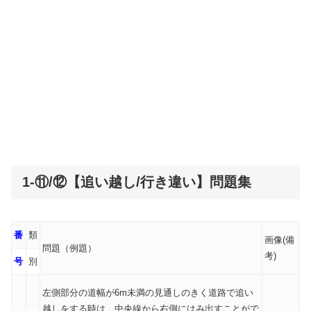
1-⑪/⑫【追い越し/行き違い】問題集
番
類
画像(備
問題（例題）
考)
号
別
左側部分の道幅が6m未満の見通しのきく道路で追い
越しをする時は、中央線から右側にはみ出すことがで