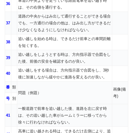
車道の中央よりを走っている路面電車を追い越す時
36
は、その右側を通行する。
道路の中央からはみ出して通行することができる場合
37
でも、一方通行の場合の他は、はみ出し方ができるだ
け少なくなるようにしなければならない。
追い越しを始める時は、できるだけ前車との車間距離
38
を短くする。
追い越しをしようとする時は、方向指示器で合図をし
39
た後、前後の安全を確認するのが良い。
追い越しをする場合は、方向指示器で合図をし、3秒
40
後に加速しながら緩やかに進路を変えるのが良い。
番
類
画像(備
問題（例題）
考)
号
別
一般道路で前車を追い越した後、進路を左に戻す時
41
は、その追い越した車がルームミラーに移ってから
徐々に行わなければならない。
高車に追い越される時は、できるだけ左側により、追