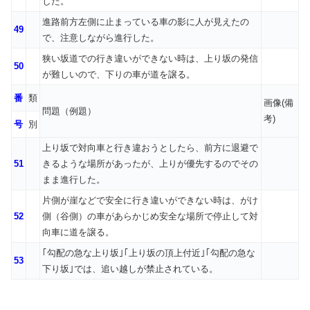
した。
進路前方左側に止まっている車の影に人が見えたの
49
で、注意しながら進行した。
狭い坂道での行き違いができない時は、上り坂の発信
50
が難しいので、下りの車が道を譲る。
番
類
画像(備
問題（例題）
考)
号
別
上り坂で対向車と行き違おうとしたら、前方に退避で
51
きるような場所があったが、上りが優先するのでその
まま進行した。
片側が崖などで安全に行き違いができない時は、がけ
52
側（谷側）の車があらかじめ安全な場所で停止して対
向車に道を譲る。
｢勾配の急な上り坂｣｢上り坂の頂上付近｣｢勾配の急な
53
下り坂｣では、追い越しが禁止されている。