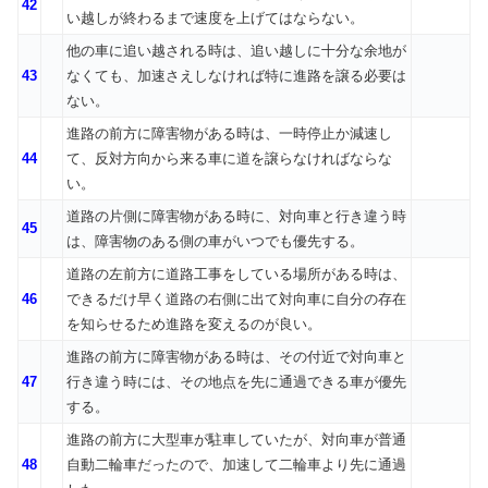
42
い越しが終わるまで速度を上げてはならない。
他の車に追い越される時は、追い越しに十分な余地が
43
なくても、加速さえしなければ特に進路を譲る必要は
ない。
進路の前方に障害物がある時は、一時停止か減速し
44
て、反対方向から来る車に道を譲らなければならな
い。
道路の片側に障害物がある時に、対向車と行き違う時
45
は、障害物のある側の車がいつでも優先する。
道路の左前方に道路工事をしている場所がある時は、
46
できるだけ早く道路の右側に出て対向車に自分の存在
を知らせるため進路を変えるのが良い。
進路の前方に障害物がある時は、その付近で対向車と
47
行き違う時には、その地点を先に通過できる車が優先
する。
進路の前方に大型車が駐車していたが、対向車が普通
48
自動二輪車だったので、加速して二輪車より先に通過