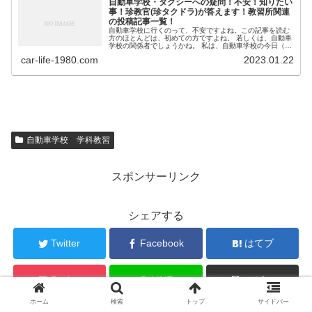
自動車学校・タクシーへの疑問！不安！知りたい
事！珍教官(珍タクドラ)が答えます！教習所関連
の投稿記事一覧！
自動車学校に行くのって、不安ですよね。この記事を読む
方のほとんどは、初めての方ですよね。 若しくは、自動車
学校の関係者でしょうかね。 私は、自動車学校の今日（教
官）の経験があります。そんな私が、教習生の愚痴や質問
car-life-1980.com
2023.01.22
を受けていたこと...
自動車学校 学科教習
スポンサーリンク
シェアする
Twitter
Facebook
はてブ
Pocket
LINE
コピー
ホーム
検索
トップ
サイドバー