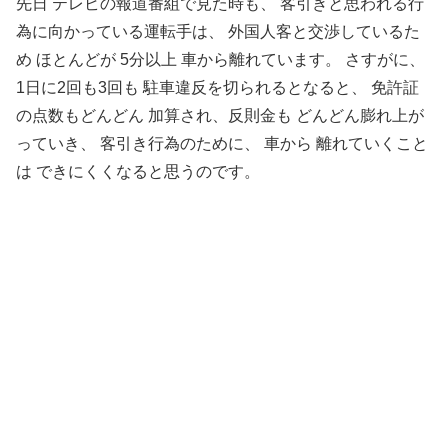
先日 テレビの報道番組で見た時も、 客引きと思われる行
為に向かっている運転手は、 外国人客と交渉しているた
め ほとんどが 5分以上 車から離れています。 さすがに、
1日に2回も3回も 駐車違反を切られるとなると、 免許証
の点数もどんどん 加算され、反則金も どんどん膨れ上が
っていき、 客引き行為のために、 車から 離れていくこと
は できにくくなると思うのです。