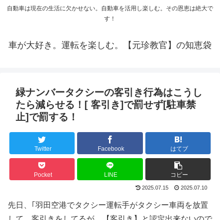
自動車は現在の生活に欠かせない。自動車を活用し楽しむ。その恩恵は絶大で
す！
車が大好き。運転を楽しむ。【元珍教官】の知恵袋
緑ナンバータクシーの客引き行為はこうし
たら減らせる！[ 客引き]で罰せず[駐車禁
止]で罰する！
Twitter
Facebook
はてブ
Pocket
LINE
コピー
2025.07.15
2025.07.10
先日、｢羽田空港でタクシー運転手がタクシー車両を放置
して、客引きをしてるが、【客引き】と認定出来ないので