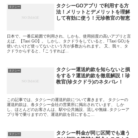
タクシーGOアプリ で利用する方
タクシー
法！メリットとデメリットを理解
して有効に使う！元珍教官の智恵
日本で、一番広範囲で利用され、しかも、使用頻度の高いアプリと言
えば、【Taxi GO】。 しかし、タクドラをしていると、｢Taxi GO｣を
使いたいけど使ってないという方が多数おられます。 又、我々、タ
クドラからすると、｢こうすれば...
タクシー運送約款を知らないと損
タクシー
をする？運送約款を徹底解説！珍
教官(珍タクドラ)のネタバレ！
この記事では、タクシーの運送約款について書きます。 タクシーの
運送約款は、各タクシー会社の営業所に掲出されています、 しか
し、ほとんどのお客さんは、駅や公共施設、流しや無線..タクシーア
プリ等で乗りますので、運送約款を目にするこ...
タクシー料金が同じ区間でも違う
タクシー