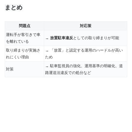
まとめ
問題点
対応策
運転手が客引きで車
→
放置駐車違反
としての取り締まりが可能
を離れている
取り締まりが実施さ
→ 「放置」と認定する運用のハードルが高い
れにくい理由
ため
→ 駐車監視員の強化、運用基準の明確化、道
対策
路運送法違反での処分など