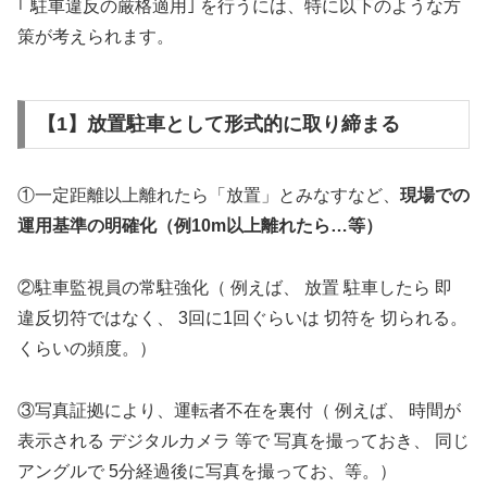
｢ 駐車違反の厳格適用｣ を行うには、特に以下のような方
策が考えられます。
【1】放置駐車として形式的に取り締まる
①一定距離以上離れたら「放置」とみなすなど、
現場での
運用基準の明確化（例10m以上離れたら…等）
②駐車監視員の常駐強化（ 例えば、 放置 駐車したら 即
違反切符ではなく、 3回に1回ぐらいは 切符を 切られる。
くらいの頻度。）
③写真証拠により、運転者不在を裏付（ 例えば、 時間が
表示される デジタルカメラ 等で 写真を撮っておき、 同じ
アングルで 5分経過後に写真を撮ってお、等。）