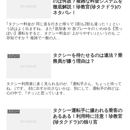
のは何故？複雑な料金システムを
徹底解説！珍教官(珍タクドラ)の
ネタバレ！
｢タクシー料金が 同じ道を行きと帰りで 1割も2割も違った！｣ とい
う話はよく出ますね。 また｢急加速 や 急ブレーキの いわゆる【荒っ
ぽい】運転をすると、タクシー料金が 上がりやすい｣というのも ご
存知ですか？ 複雑で一般の人...
タクシーを待たせるのは違法？乗
タクシー
務員が嫌う理由は？
タクシー利用者に多く見られるのが、｢運転手さん、ちょっと待って
ね。｣です。 顔に出すか出さないかは、別にして、運転手の殆どは、
心の中で、｢チッ｣と思っています。
タクシー運転手に嫌われる乗客の
タクシー
あるある！利用時に注意！珍教官
(珍タクドラ)の独り言