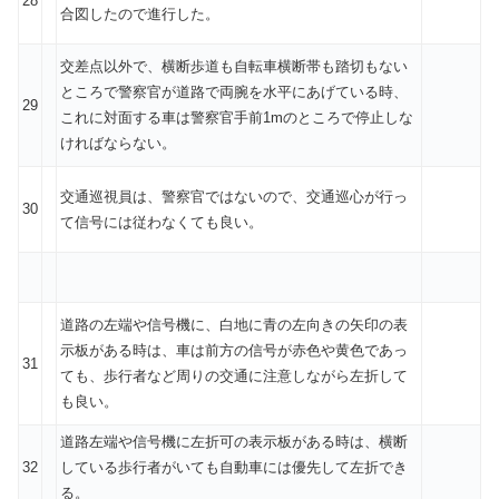
28
合図したので進行した。
交差点以外で、横断歩道も自転車横断帯も踏切もない
ところで警察官が道路で両腕を水平にあげている時、
29
これに対面する車は警察官手前1mのところで停止しな
ければならない。
交通巡視員は、警察官ではないので、交通巡心が行っ
30
て信号には従わなくても良い。
道路の左端や信号機に、白地に青の左向きの矢印の表
示板がある時は、車は前方の信号が赤色や黄色であっ
31
ても、歩行者など周りの交通に注意しながら左折して
も良い。
道路左端や信号機に左折可の表示板がある時は、横断
32
している歩行者がいても自動車には優先して左折でき
る。