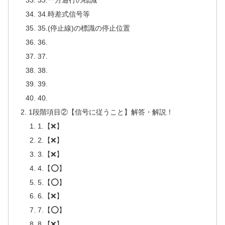
33.一方通行の標識
34.時差式信号等
35.(停止線)の標識の停止位置
36.
37.
38.
39.
40.
1段階項目②【信号に従うこと】解答・解説！
1.【❌】
2.【❌】
3.【❌】
4.【⭕】
5.【⭕】
6.【❌】
7.【⭕】
8.【❌】