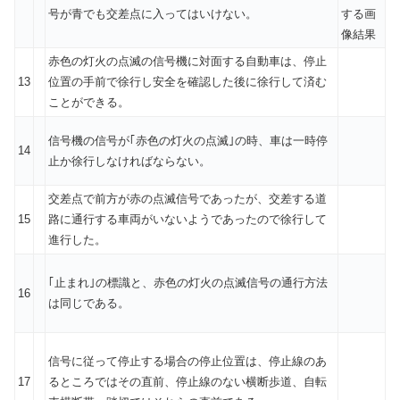
号が青でも交差点に入ってはいけない。
赤色の灯火の点滅の信号機に対面する自動車は、停止
13
位置の手前で徐行し安全を確認した後に徐行して済む
ことができる。
信号機の信号が｢赤色の灯火の点滅｣の時、車は一時停
14
止か徐行しなければならない。
交差点で前方が赤の点滅信号であったが、交差する道
15
路に通行する車両がいないようであったので徐行して
進行した。
｢止まれ｣の標識と、赤色の灯火の点滅信号の通行方法
16
は同じである。
信号に従って停止する場合の停止位置は、停止線のあ
17
るところではその直前、停止線のない横断歩道、自転