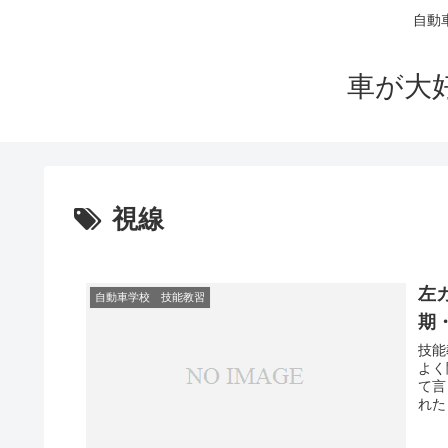
自動
車が大
視線
左
自動車学校 技能教習
期
技能
よく
て言
れた