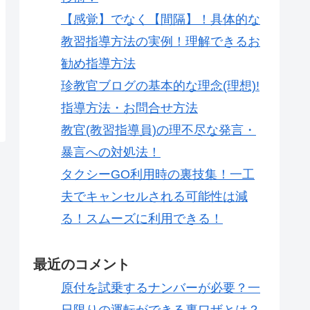
【感覚】でなく【間隔】！具体的な
教習指導方法の実例！理解できるお
勧め指導方法
珍教官ブログの基本的な理念(理想)!
指導方法・お問合せ方法
教官(教習指導員)の理不尽な発言・
暴言への対処法！
タクシーGO利用時の裏技集！一工
夫でキャンセルされる可能性は減
る！スムーズに利用できる！
最近のコメント
原付を試乗するナンバーが必要？一
日限りの運転ができる裏ワザとは？