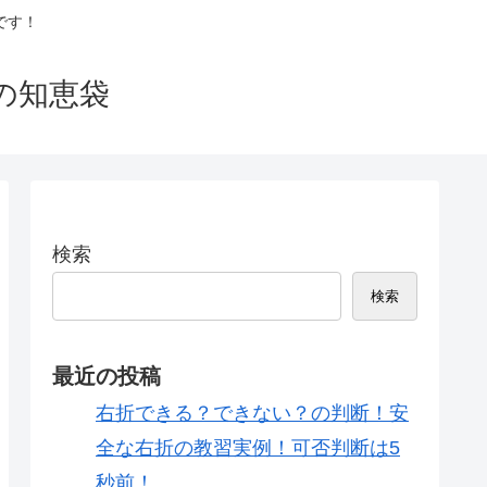
です！
の知恵袋
検索
検索
最近の投稿
右折できる？できない？の判断！安
全な右折の教習実例！可否判断は5
秒前！