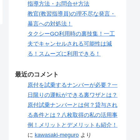
指導方法・お問合せ方法
教官(教習指導員)の理不尽な発言・
暴言への対処法！
タクシーGO利用時の裏技集！一工
夫でキャンセルされる可能性は減
る！スムーズに利用できる！
最近のコメント
原付を試乗するナンバーが必要？一
日限りの運転ができる裏ワザとは？
原付試乗ナンバーとは何？貸与され
る条件とは？八枚取得の私の活用事
例！メリットとデメリットも紹介！
に
kawasaki-meguro
より