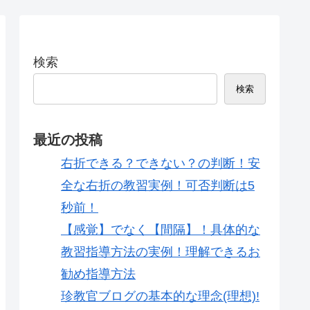
検索
検索
最近の投稿
右折できる？できない？の判断！安
全な右折の教習実例！可否判断は5
秒前！
【感覚】でなく【間隔】！具体的な
教習指導方法の実例！理解できるお
勧め指導方法
珍教官ブログの基本的な理念(理想)!