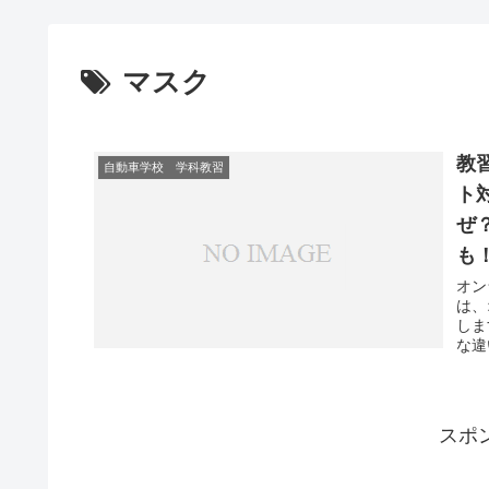
マスク
教
自動車学校 学科教習
ト
ぜ
も
オン
は、
しま
な違
スポ