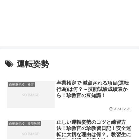
運転姿勢
卒業検定で 減点される項目(運転
自動車学校 検定
行為)は何？～技能試験成績表か
ら！珍教官の豆知識！
2023.12.25
正しい運転姿勢のコツと練習方
自動車学校 技能教習
法！珍教官の珍教習日記！安全運
転に大切な理由は何？。教習生に